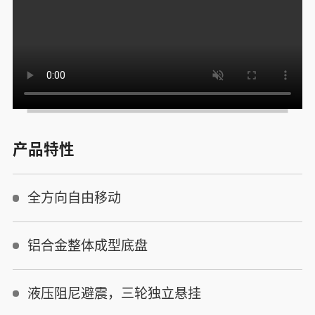
产品特性
全方向自由移动
铝合金整体成型底盘
液压阻尼避震，三轮独立悬挂