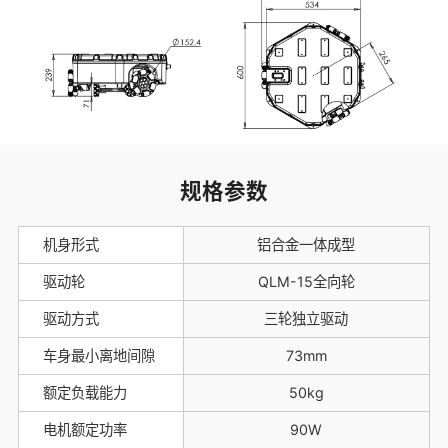
规格参数
机身形式
铝合金一体成型
驱动轮
QLM-15全向轮
驱动方式
三轮独立驱动
车身最小离地间隙
73mm
额定负载能力
50kg
电机额定功率
90W