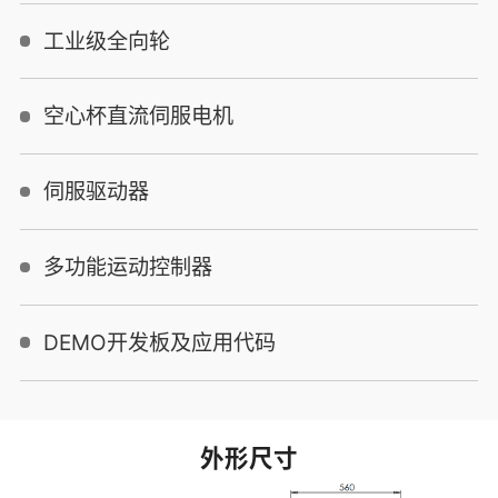
工业级全向轮
空心杯直流伺服电机
伺服驱动器
多功能运动控制器
DEMO开发板及应用代码
外形尺寸