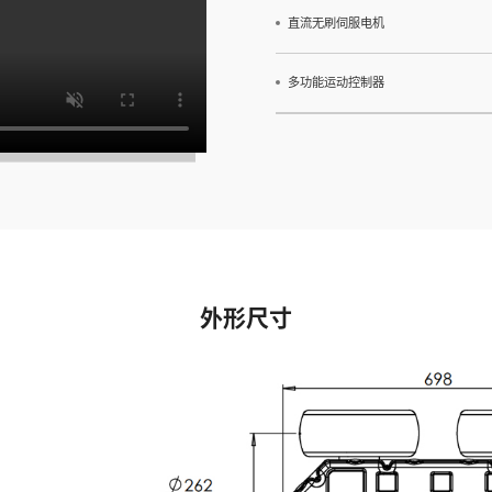
直流无刷伺服电机
多功能运动控制器
外形尺寸