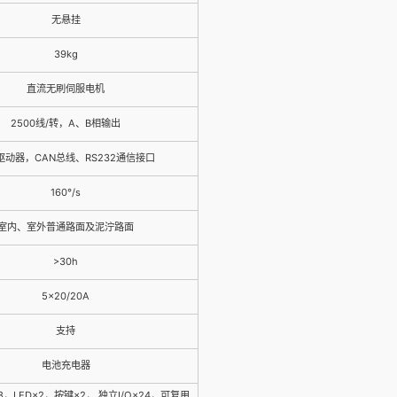
无悬挂
39kg
直流无刷伺服电机
2500线/转，A、B相输出
驱动器，CAN总线、RS232通信接口
160°/s
室内、室外普通路面及泥泞路面
>30h
5×20/20A
支持
电池充电器
M×8，LED×2，按键×2， 独立I/O×24，可复用