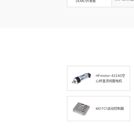
DEMO开发板
HFmotor-42240空
心杯直流伺服电机
MOTC1运动控制器