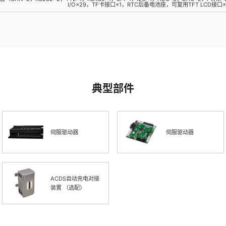
I/O×29，TF卡接口×1，RTC后备电池座，可复用TFT LCD接口×
典型部件
伺服驱动器
伺服驱动器
ACDS自动充电对接
装置 （选配）