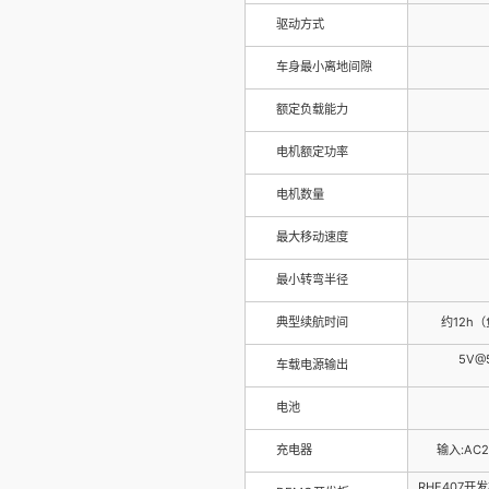
驱动方式
车身最小离地间隙
额定负载能力
电机额定功率
电机数量
最大移动速度
最小转弯半径
典型续航时间
约12h（
5V@5
车载电源输出
电池
充电器
输入:AC2
RHF407开发