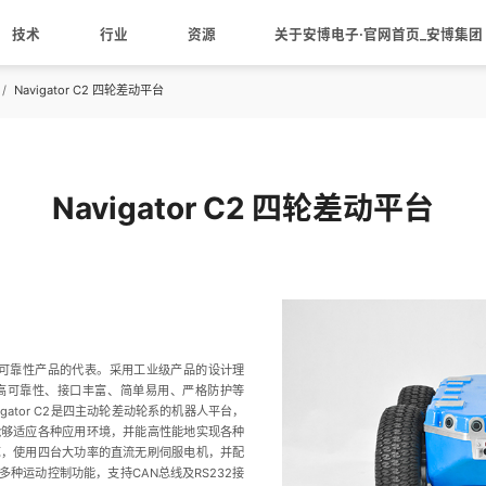
技术
行业
资源
关于安博电子·官网首页_安博集团
Navigator C2 四轮差动平台
Navigator C2 四轮差动平台
能与高可靠性产品的代表。采用工业级产品的设计理
高可靠性、接口丰富、简单易用、严格防护等
gator C2是四主动轮差动轮系的机器人平台，
能够适应各种应用环境，并能高性能地实现各种
艺，使用四台大功率的直流无刷伺服电机，并配
种运动控制功能，支持CAN总线及RS232接