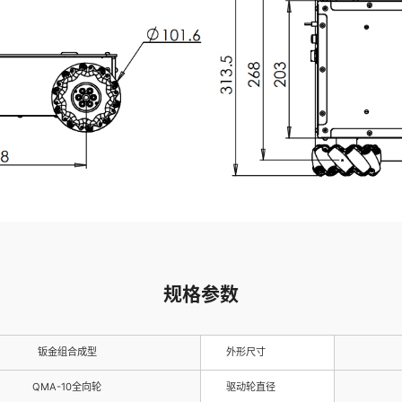
规格参数
钣金组合成型
外形尺寸
QMA-10全向轮
驱动轮直径