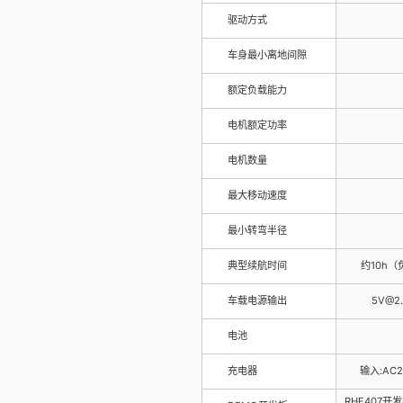
驱动方式
车身最小离地间隙
额定负载能力
电机额定功率
电机数量
最大移动速度
最小转弯半径
典型续航时间
约10h（
车载电源输出
5V@2.
电池
充电器
输入:AC2
RHF407开发