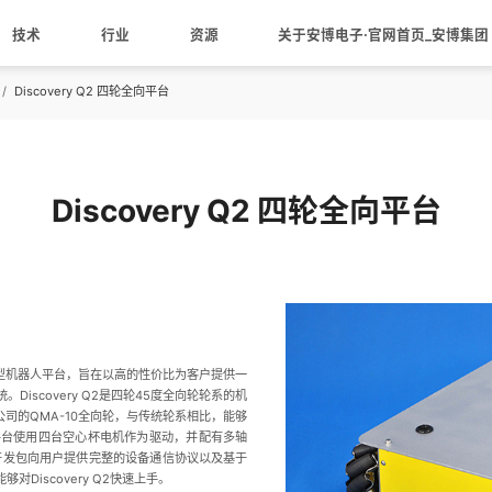
技术
行业
资源
关于安博电子·官网首页_安博集团
Discovery Q2 四轮全向平台
Discovery Q2 四轮全向平台
的小型机器人平台，旨在以高的性价比为客户提供一
iscovery Q2是四轮45度全向轮轮系的机
公司的QMA-10全向轮，与传统轮系相比，能够
平台使用四台空心杯电机作为驱动，并配有多轴
。开发包向用户提供完整的设备通信协议以及基于
对Discovery Q2快速上手。