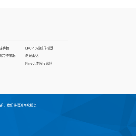
遥控手柄
LPC-16巡线传感器
声测距传感器
激光雷达
Kinect体感传感器
联系，我们将竭诚为您服务