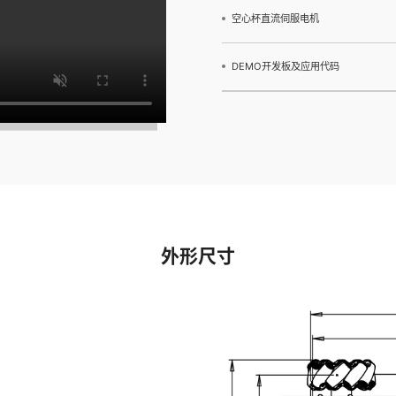
空心杯直流伺服电机
DEMO开发板及应用代码
外形尺寸