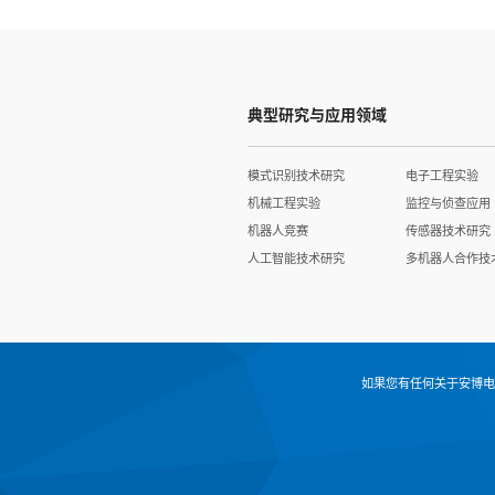
典型研究与应用领域
模式识别技术研究
电子工程实验
机械工程实验
监控与侦查应用
机器人竞赛
传感器技术研究
人工智能技术研究
多机器人合作技
如果您有任何关于安博电