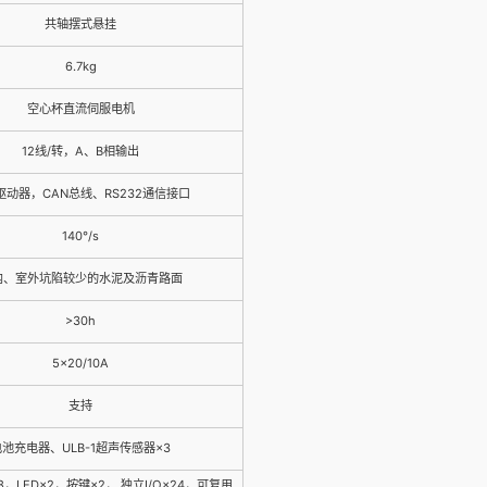
共轴摆式悬挂
6.7kg
空心杯直流伺服电机
12线/转，A、B相输出
驱动器，CAN总线、RS232通信接口
140°/s
内、室外坑陷较少的水泥及沥青路面
>30h
5×20/10A
支持
电池充电器、ULB-1超声传感器×3
M×8，LED×2，按键×2， 独立I/O×24，可复用