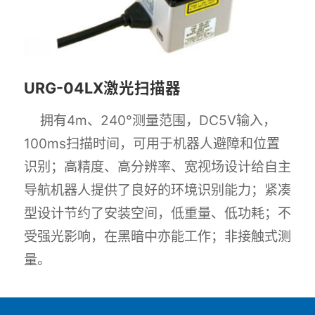
URG-04LX激光扫描器
拥有4m、240°测量范围，DC5V输入，
100ms扫描时间，可用于机器人避障和位置
识别；高精度、高分辨率、宽视场设计给自主
导航机器人提供了良好的环境识别能力；紧凑
型设计节约了安装空间，低重量、低功耗；不
受强光影响，在黑暗中亦能工作；非接触式测
量。