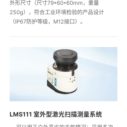
外形尺寸（尺寸79*60*60mm，重量
250g），符合工业环境检验的产品设计
（IP67防护等级，M12接口）。
LMS111 室外型激光扫描测量系统