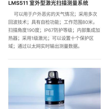
LMS511 室外型激光扫描测量系统
可以用于户外恶劣的天气情况；采用多次
回波技术；具有自检功能；工作范围80米，
扫描角度190度；IP67防护等级；内部集成加
热器；采用1级激光；可以设置十个保护区
域；通过以太网实时输出测量数据。