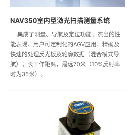
NAV350室内型激光扫描测量系统
集成了测量、导航及定位功能；杰出的性
能表现、用户可定制化的AGV应用；精确及
快速的处理反光板及轮廓数据（混合模式导
航）；长工作距离，最远70米（10%反射率
时为35米）。